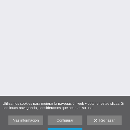
Utilizamos cookies para mejorar la navegación web y obtener estadísticas. Si
continuas navegando, consideramos que aceptas su uso.
Más información
Configurar
Rechazar